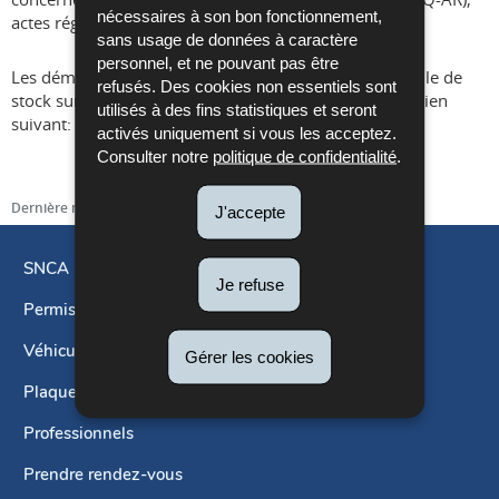
nécessaires à son bon fonctionnement,
actes réglementaires 2017/1151 – 2023/443
sans usage de données à caractère
personnel, et ne pouvant pas être
Les démarches à engager pour faire inscrire un véhicule de
refusés. Des cookies non essentiels sont
stock sur la liste des fins de série, sont décrites sur le lien
utilisés à des fins statistiques et seront
suivant:
Véhicule de fin de série
activés uniquement si vous les acceptez.
Consulter notre
politique de confidentialité
.
Dernière mise à jour
24/07/2024
J'accepte
SNCA
Je refuse
Permis de conduire
Menu
de
Véhicules
Gérer les cookies
navigation
Plaques d'immatriculation
Professionnels
Prendre rendez-vous