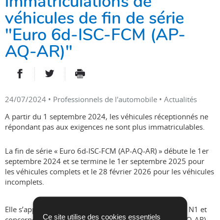
immatriculations de
véhicules de fin de série
"Euro 6d-ISC-FCM (AP-
AQ-AR)"
PARTAGER SUR FACEBOOK
PARTAGER SUR TWITTER
IMPRIMER
- NOUVELLE FENÊTRE
- NOUVELLE FENÊTRE
24/07/2024
• Professionnels de l'automobile • Actualités
A partir du 1 septembre 2024, les véhicules réceptionnés ne
répondant pas aux exigences ne sont plus immatriculables.
La fin de série « Euro 6d-ISC-FCM (AP-AQ-AR) » débute le 1er
septembre 2024 et se termine le 1er septembre 2025 pour
les véhicules complets et le 28 février 2026 pour les véhicules
incomplets.
Elle s’applique aux véhicules neufs des catégories M1, N1 et
Ce site utilise des cookies essentiels
concerne la norme d’émission Euro 6d-ISC-FCM (AP-AQ-AR),