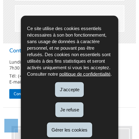
Auto-écoles agréées au Luxembourg
Ce site utilise des cookies essentiels
nécessaires à son bon fonctionnement,
sans usage de données à caractère
personnel, et ne pouvant pas être
Contact Center
refusés. Des cookies non essentiels sont
utilisés à des fins statistiques et seront
Lundi au Vendredi
activés uniquement si vous les acceptez.
7h30 à 16h30
Consulter notre
politique de confidentialité
.
Tél: (+352) 26 626 - 400
E-mail:
info@snca.lu
J'accepte
Contactez la SNCA
Je refuse
Gérer les cookies