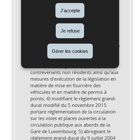
Code de la route
, Règlement grand-ducal
du 23 juillet 2016 1) fixant les modalités
J'accepte
d'application de la législation portant
organisation des services de taxis; 2)
modifiant l'arrêté grand-ducal modifié du
Je refuse
23 novembre 1955 portant
règlementation de la circulation sur
toutes les voies publiques; 3) modifiant le
Gérer les cookies
règlement grand-ducal modifié du 26
août 1993 relatif aux avertissements
taxés, aux consignations pour
contrevenants non résidents ainsi qu'aux
mesures d'exécution de la législation en
matière de mise en fourrière des
véhicules et en matière de permis à
points; 4) modifiant le règlement grand-
ducal modifié du 5 novembre 2015
portant réglementation de la circulation
sur les voies et places ouvertes à la
circulation publique aux abords de la
Gare de Luxembourg; 5) abrogeant le
règlement grand-ducal du 9 juillet 2004