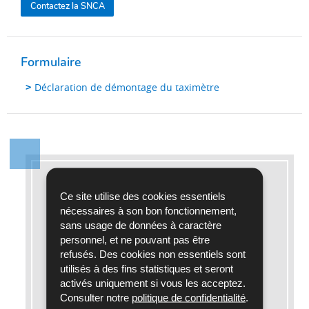
Contactez la SNCA
Formulaire
Déclaration de démontage du taximètre
Pour en savoir plus
Ce site utilise des cookies essentiels
nécessaires à son bon fonctionnement,
Références légales
sans usage de données à caractère
personnel, et ne pouvant pas être
Code de la route
, Loi du 5 juillet 2016
refusés. Des cookies non essentiels sont
portant a) organisation des services de
utilisés à des fins statistiques et seront
taxis et b) modification du Code de la
activés uniquement si vous les acceptez.
consommation
Consulter notre
politique de confidentialité
.