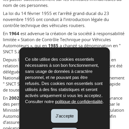
nom de ces personnes.
La loi du 14 février 1955 et l'arrêté grand-ducal du 23
novembre 1955 ont conduit à l’introduction légale du
contrôle technique des véhicules routiers.
En
1964
est advenue la création de la société à responsabilité
limitée « Station de Contrôle Technique pour Véhicules
Automoteurs », qui en
1985
a changé sa dénomination en "
SNCT S.à.r.l. ".
er
Ce site utilise des cookies essentiels
Depuis le
1
janvier 1993
, les tâches administratives en
nécessaires à son bon fonctionnement,
relation avec l’immatriculation des véhicules routiers ont été
sans usage de données à caractère
déléguées par le Ministère des Transports à la Société
personnel, et ne pouvant pas être
Nationale de Circulation Automobile " SNCA ", (anciennement
refusés. Des cookies non essentiels sont
" SNCT S.à.r.l. ") afin d’assurer une gestion efficace et rapide
utilisés à des fins statistiques et seront
de toutes les opérations relatives à l’immatriculation.
activés uniquement si vous les acceptez.
En
2002
les activités administratives relatives à la délivrance
Consulter notre
politique de confidentialité
.
des permis de conduire ont également été déléguées par le
Ministère des Transports à la Société Nationale de Circulation
Automobile " SNCA ", (anciennement " SNCT S.à.r.l. ") afin
J'accepte
d’assurer une gestion efficace et rapide de toutes les
opérations relatives au permis de conduire.