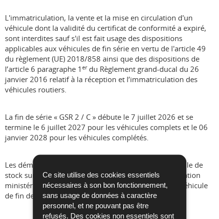
L'immatriculation, la vente et la mise en circulation d'un
véhicule dont la validité du certificat de conformité a expiré,
sont interdites sauf s'il est fait usage des dispositions
applicables aux véhicules de fin série en vertu de l'article 49
du règlement (UE) 2018/858 ainsi que des dispositions de
er
l’article 6 paragraphe 1
du Règlement grand-ducal du 26
janvier 2016 relatif à la réception et l’immatriculation des
véhicules routiers.
La fin de série « GSR 2 / C » débute le 7 juillet 2026 et se
termine le 6 juillet 2027 pour les véhicules complets et le 06
janvier 2028 pour les véhicules complétés.
Les démarches à engager pour faire inscrire un véhicule de
stock sur la liste des fins de série, obtenir une autorisation
Ce site utilise des cookies essentiels
ministérielle et immatriculer le véhicule en tant que véhicule
nécessaires à son bon fonctionnement,
de fin de série sont décrites ci-après.
sans usage de données à caractère
personnel, et ne pouvant pas être
refusés. Des cookies non essentiels sont