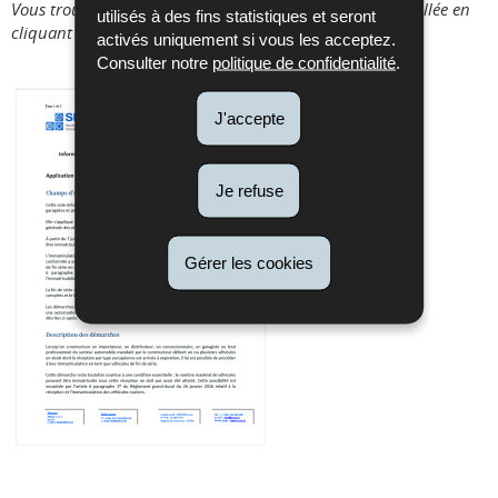
Vous trouverez une note d’information complète et détaillée en
utilisés à des fins statistiques et seront
cliquant sur l'image :
activés uniquement si vous les acceptez.
Consulter notre
politique de confidentialité
.
J'accepte
Je refuse
Gérer les cookies