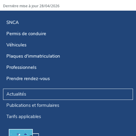
Dernière mise à jour
28/04/2026
SNCA
Permis de conduire
Menu
de
Véhicules
navigation
Plaques d'immatriculation
Professionnels
Prendre rendez-vous
Actualités
Publications et formulaires
Tarifs applicables