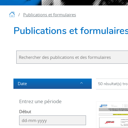
Accueil
Publications et formulaires
Publications et formulaire
Rechercher
des
publications
et
des
formulaires
Date
50 résultat(s) tr
Entrez une période
Le
Début
format
de