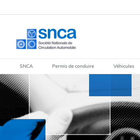
Aller
Aller
à
au
la
contenu
navigation
SNCA
Permis de conduire
Véhicules