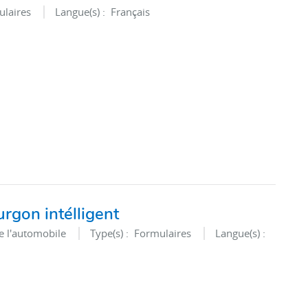
laires
Langue(s) :
Français
rgon intélligent
e l'automobile
Type(s) :
Formulaires
Langue(s) :