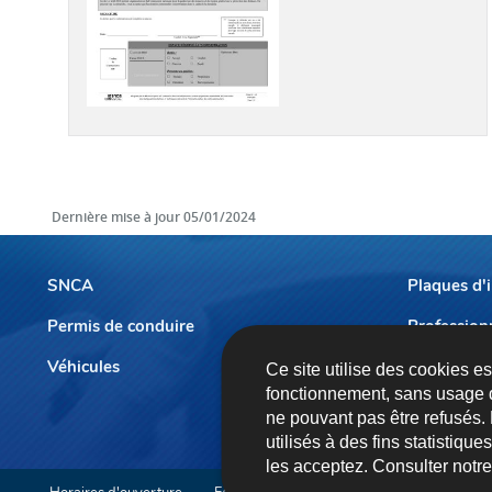
Dernière mise à jour
05/01/2024
SNCA
Plaques d'
Permis de conduire
Profession
Menu
de
Véhicules
Prendre r
Ce site utilise des cookies e
fonctionnement, sans usage 
navigation
ne pouvant pas être refusés.
utilisés à des fins statistiqu
les acceptez. Consulter notr