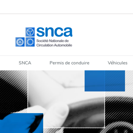
Aller
Aller
à
au
la
contenu
navigation
SNCA
Permis de conduire
Véhicules