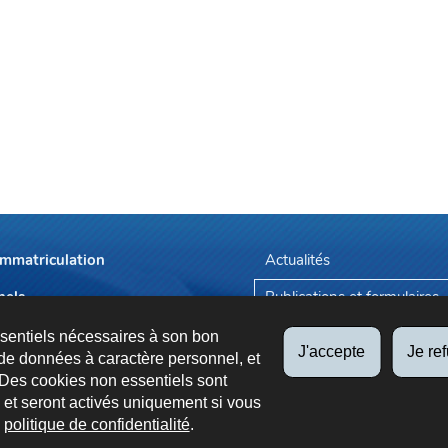
immatriculation
Actualités
nels
Publications et formulaires
endez-vous
Tarifs applicables
ssentiels nécessaires à son bon
J'accepte
Je re
de données à caractère personnel, et
 Des cookies non essentiels sont
es et seront activés uniquement si vous
e
politique de confidentialité
.