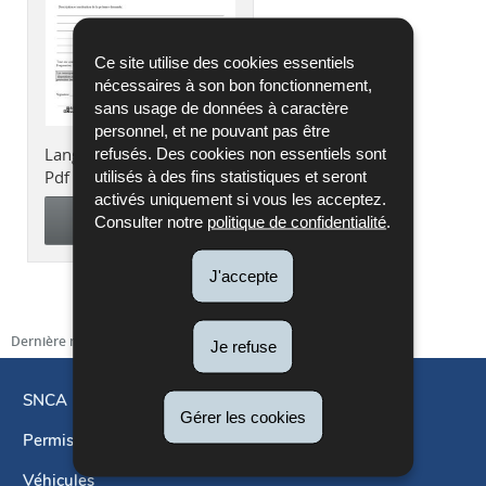
Ce site utilise des cookies essentiels
nécessaires à son bon fonctionnement,
sans usage de données à caractère
personnel, et ne pouvant pas être
Langue :
Français
refusés. Des cookies non essentiels sont
Pdf - 147 Ko - 1 page(s)
utilisés à des fins statistiques et seront
activés uniquement si vous les acceptez.
TÉLÉCHARGER
Consulter notre
politique de confidentialité
.
J'accepte
Dernière mise à jour
18/10/2018
Je refuse
SNCA
Gérer les cookies
Permis de conduire
Menu
Véhicules