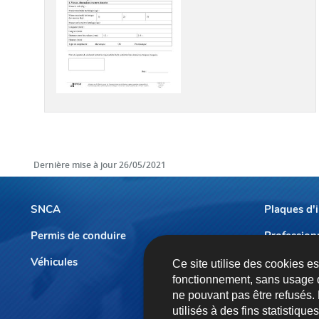
Dernière mise à jour
26/05/2021
SNCA
Plaques d'
Permis de conduire
Profession
Menu
de
Véhicules
Prendre r
Ce site utilise des cookies e
fonctionnement, sans usage 
navigation
ne pouvant pas être refusés.
utilisés à des fins statistiqu