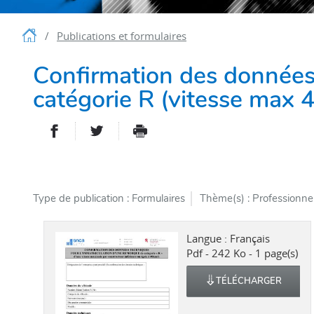
Accueil
Publications et formulaires
Confirmation des données 
catégorie R (vitesse max 
PARTAGER SUR FACEBOOK
PARTAGER SUR TWITTER
IMPRIMER
- NOUVELLE FENÊTRE
- NOUVELLE FENÊT
Type de publication
Formulaires
Thème(s)
Professionnel
Langue :
Français
Pdf - 242 Ko - 1 page(s)
TÉLÉCHARGER