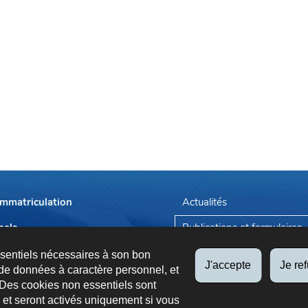
immatriculation
Actualités
nels
Publications et formulaires
endez-vous
Tarifs applicables
ssentiels nécessaires à son bon
J'accepte
Je re
de données à caractère personnel, et
 Des cookies non essentiels sont
es et seront activés uniquement si vous