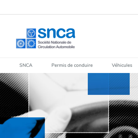
Aller
Aller
à
au
la
contenu
navigation
SNCA
Permis de conduire
Véhicules