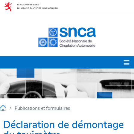
Aller
Aller
à
au
la
contenu
navigation
M
p
Accueil
Publications et formulaires
Déclaration de démontage