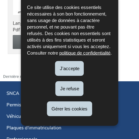
Ce site utilise des cookies essentiels
nécessaires à son bon fonctionnement,
sans usage de données à caractère
Langue :
Français
personnel, et ne pouvant pas être
Pdf - 873 Ko - 1 page(s)
refusés. Des cookies non essentiels sont
utilisés à des fins statistiques et seront
TÉLÉCHARGER
activés uniquement si vous les acceptez.
Consulter notre
politique de confidentialité
.
J'accepte
Dernière mise à jour
14/10/2022
Je refuse
SNCA
Permis de conduire
Menu
Gérer les cookies
de
Véhicules
navigation
Plaques d'immatriculation