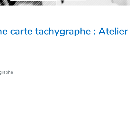
 carte tachygraphe : Atelier
RE
ygraphe