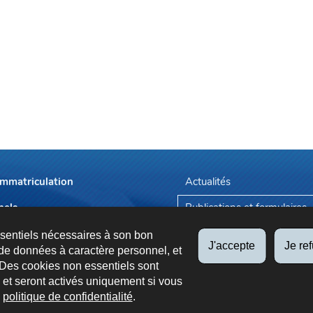
immatriculation
Actualités
nels
Publications et formulaires
endez-vous
Tarifs applicables
ssentiels nécessaires à son bon
J'accepte
Je re
de données à caractère personnel, et
 Des cookies non essentiels sont
es et seront activés uniquement si vous
e
politique de confidentialité
.