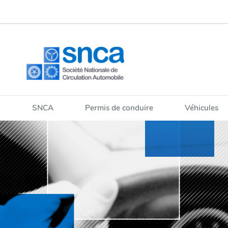
Aller
Aller
à
au
la
contenu
navigation
SNCA
Permis de conduire
Véhicules