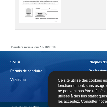
Dernière mise à jour
18/10/2018
SNCA
Plaques d'
Permis de conduire
Profession
Menu
de
Véhicules
Prendre r
Ce site utilise des cookies e
fonctionnement, sans usage 
navigation
ne pouvant pas être refusés.
utilisés à des fins statistiqu
les acceptez. Consulter notr