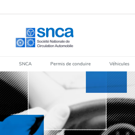
Aller
Aller
à
au
la
contenu
navigation
SNCA
Permis de conduire
Véhicules