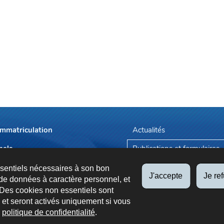
immatriculation
Actualités
nels
Publications et formulaires
endez-vous
Tarifs applicables
ssentiels nécessaires à son bon
J'accepte
Je re
de données à caractère personnel, et
 Des cookies non essentiels sont
es et seront activés uniquement si vous
e
politique de confidentialité
.