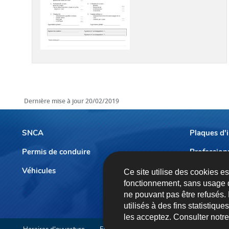
Dernière mise à jour
20/02/2019
SNCA
Plaques d'
Permis de conduire
Profession
Menu
de
Véhicules
Prendre r
Ce site utilise des cookies e
fonctionnement, sans usage 
navigation
ne pouvant pas être refusés.
utilisés à des fins statistiqu
les acceptez. Consulter notr