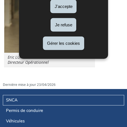
J'accepte
Je refuse
Gérer les cookies
Eric LURION
Directeur Opérationnel
Dernière mise à jour
23/04/2026
SNCA
Permis de conduire
Menu
de
Véhicules