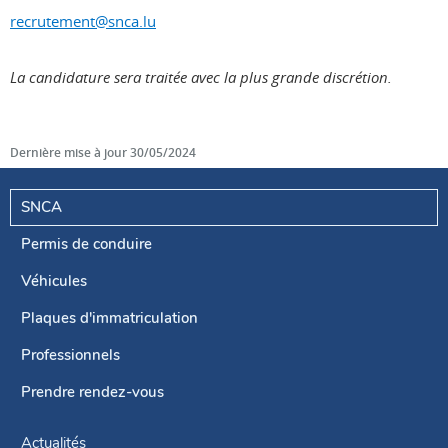
recrutement@snca.lu
La candidature sera traitée avec la plus grande discrétion.
Dernière mise à jour
30/05/2024
SNCA
Permis de conduire
Menu
de
Véhicules
navigation
Plaques d'immatriculation
Professionnels
Prendre rendez-vous
Actualités