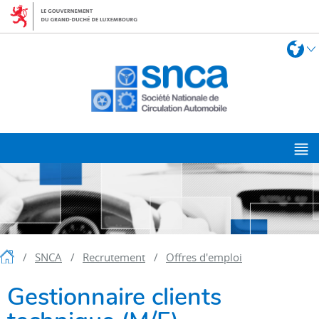
Aller
Aller
à
au
la
contenu
Change
L
navigation
de
langue
M
p
Accueil
SNCA
Recrutement
Offres d'emploi
Gestionnaire clients