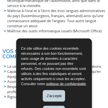
technique/mécanique de l’automobile, ainsi que dans le
service à la clientèle.
Maîtrise à l’oral et à l’écrit des trois langues administratives
du pays (luxembourgeois, français, allemand) ainsi qu’une
connaissance adéquate de l’anglais. Tout autre langue
constitue un atout.
Maîtrise des outils informatique usuels (Microsoft Office).
Ce site utilise des cookies essentiels
VOS COMPÉTENCES
nécessaires à son bon fonctionnement,
COMPORTEMENTALES :
sans usage de données à caractère
personnel, et ne pouvant pas être
La satisfaction client est au centre de vos préoccupations.
refusés. Des cookies non essentiels sont
Capacité à travailler aussi bien de façon autonome qu’en
utilisés à des fins statistiques et seront
équipe.
activés uniquement si vous les acceptez.
Avoir le sens de l’organisation.
Consulter notre
politique de confidentialité
.
Respectueux de la confidentialité et du secret
professionnel.
J'accepte
Rigoureux, méthodique et organisé.