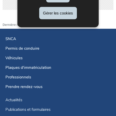
Gérer les cookies
Dernière mise à jour
15/01/2019
SNCA
Permis de conduire
Menu
de
Véhicules
navigation
Plaques d'immatriculation
Professionnels
Prendre rendez-vous
Actualités
Publications et formulaires