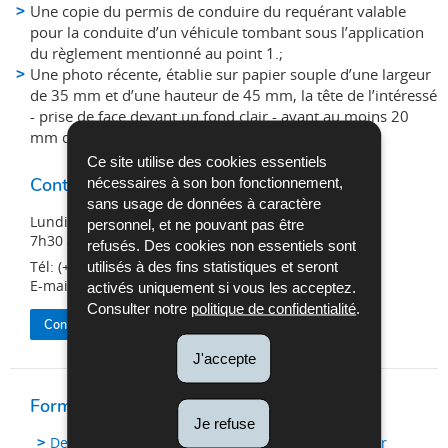
Une copie du permis de conduire du requérant valable
pour la conduite d’un véhicule tombant sous l’application
du règlement mentionné au point 1.;
Une photo récente, établie sur papier souple d’une largeur
de 35 mm et d’une hauteur de 45 mm, la tête de l’intéressé
- prise de face devant un fond clair - ayant au moins 20
mm de hauteur.
Ce site utilise des cookies essentiels
Contact Center
nécessaires à son bon fonctionnement,
sans usage de données à caractère
Lundi au Vendredi
personnel, et ne pouvant pas être
7h30 à 16h30
refusés. Des cookies non essentiels sont
Tél: (+352) 26 626 - 400
utilisés à des fins statistiques et seront
E-mail:
info@snca.lu
activés uniquement si vous les acceptez.
Consulter notre
politique de confidentialité
.
Contactez la SNCA
J'accepte
Formulaire
Je refuse
Demande en obtention d'une carte de conducteur