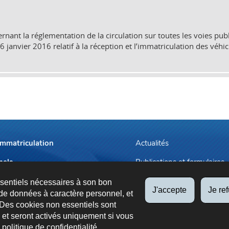
rnant la réglementation de la circulation sur toutes les voies publi
janvier 2016 relatif à la réception et l’immatriculation des véhicul
immatriculation
Actualités
nels
Publications et formulaires
endez-vous
Tarifs applicables
ssentiels nécessaires à son bon
J'accepte
Je re
de données à caractère personnel, et
 Des cookies non essentiels sont
es et seront activés uniquement si vous
e
politique de confidentialité
.