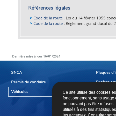
Références légales
Code de la route
, Loi du 14 février 1955 conce
Code de la route
, Règlement grand-ducal du 26 
Dernière mise à jour
16/01/2024
SNCA
Plaques d'
Permis de conduire
Profession
Menu
de
Véhicules
Prendre r
Ce site utilise des cookies e
fonctionnement, sans usage 
navigation
ne pouvant pas être refusés.
utilisés à des fins statistiqu
les acceptez. Consulter notr