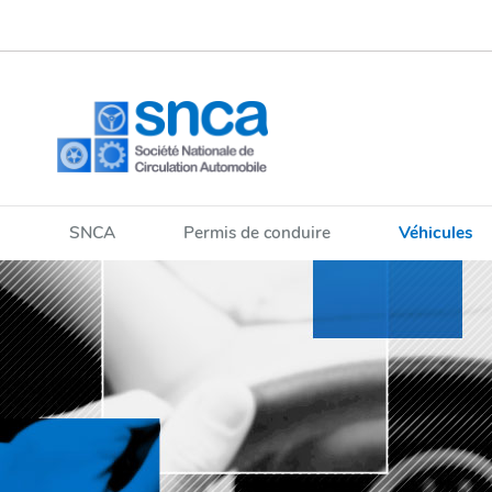
Aller
Aller
à
au
la
contenu
navigation
SNCA
Permis de conduire
Véhicules