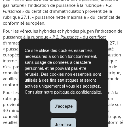
gaz naturel), l’indication de puissance à la rubrique
« P.2.
Puissance »
du certificat d’immatriculation provient de la
rubrique 27.1. « puissance nette maximale » du certificat de
conformité européen.
Pour les véhicules hybrides et hybrides plug-in l’indication de
puissance à la rubrique
« P.2. Puissance »
du certificat
d’immatriculation provient uniquement de la rubrique 27.1.
« puissance nette maximale » du certificat de conformité
Ce site utilise des cookies essentiels
européen. Le moteur principal étant le moteur à combustion
nécessaires à son bon fonctionnement,
interne, la puissance supplémentaire du moteur électrique
sans usage de données à caractère
n’est pas reprise sur le certificat d’’immatriculation. Afin de
personnel, et ne pouvant pas être
connaître la puissance supplémentaire du moteur électrique,
refusés. Des cookies non essentiels sont
veuillez consulter les rubriques 27.3. et 27.4 du certificat de
utilisés à des fins statistiques et seront
conformité européen du véhicule.
activés uniquement si vous les acceptez.
Consulter notre
politique de confidentialité
.
Pour les véhicules électriques, l’indication de puissance à la
rubrique
« P.2. Puissance »
du certificat d’immatriculation
provient de la rubrique 27.4. « puissance nette maximale sur
J'accepte
30 minutes» du certificat de conformité européen. Pour
connaître la puissance nette maximale du moteur électrique,
veuillez consulter la rubrique 27.3. du certificat de conformité
Je refuse