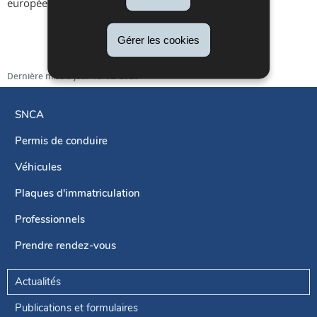
européen du véhicule.
Gérer les cookies
Dernière mise à jour
18/02/2020
SNCA
Permis de conduire
Menu
de
Véhicules
navigation
Plaques d'immatriculation
Professionnels
Prendre rendez-vous
Actualités
Publications et formulaires