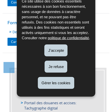
Ce site utilise des cookies essentiels
Contactez la SNCA
nécessaires à son bon fonctionnement,
sans usage de données à caractère
personnel, et ne pouvant pas être
refusés. Des cookies non essentiels sont
Formulaire
utilisés à des fins statistiques et seront
Demande en obtention d'une carte de contrôleur
activés uniquement si vous les acceptez.
Consulter notre
politique de confidentialité
.
Carte tachygraphe contrôleur
J'accepte
Je refuse
Pour en savoir plus
Gérer les cookies
Informations complémentaires
Portail des douanes et accises:
Tachygraphe digital