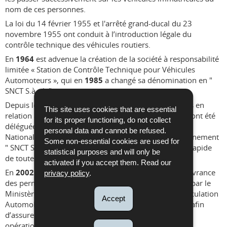
nom de ces personnes.
La loi du 14 février 1955 et l'arrêté grand-ducal du 23
novembre 1955 ont conduit à l’introduction légale du
contrôle technique des véhicules routiers.
En
1964
est advenue la création de la société à responsabilité
limitée « Station de Contrôle Technique pour Véhicules
Automoteurs », qui en
1985
a changé sa dénomination en "
SNCT S.à.r.l. ".
er
Depuis le
1
janvier 1993
, les tâches administratives en
This site uses cookies that are essential
relation avec l’immatriculation des véhicules routiers ont été
for its proper functioning, do not collect
déléguées par le Ministère des Transports à la Société
personal data and cannot be refused.
Nationale de Circulation Automobile " SNCA ", (anciennement
Some non-essential cookies are used for
" SNCT S.à.r.l. ") afin d’assurer une gestion efficace et rapide
statistical purposes and will only be
de toutes les opérations relatives à l’immatriculation.
activated if you accept them. Read our
En
2002
les activités administratives relatives à la délivrance
privacy policy
.
des permis de conduire ont également été déléguées par le
Ministère des Transports à la Société Nationale de Circulation
Accept
Automobile " SNCA ", (anciennement " SNCT S.à.r.l. ") afin
d’assurer une gestion efficace et rapide de toutes les
opérations relatives au permis de conduire.