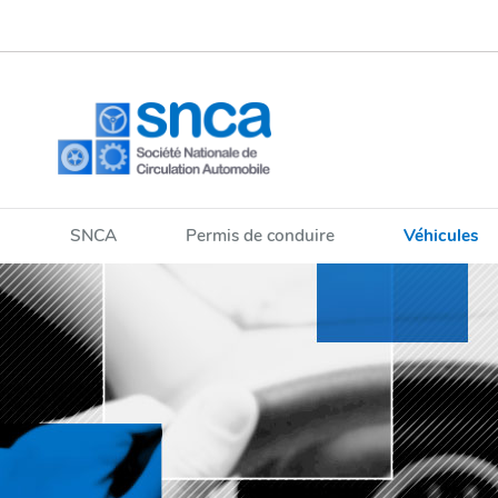
Aller
Aller
à
au
la
contenu
navigation
SNCA
Permis de conduire
Véhicules