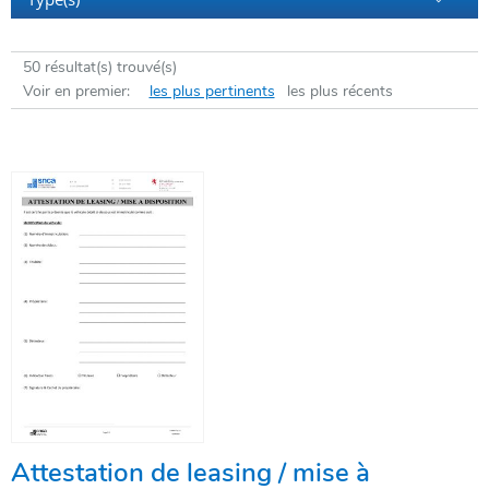
du
mois
(sur
50 résultat(s) trouvé(s)
deux
Voir en premier:
les plus pertinents
les plus récents
chiffres)
suivi
de
l'année
(sur
quatre
chiffres)
:
chacune
de
ces
valeurs
est
séparée
par
un
Attestation de leasing / mise à
tiret.