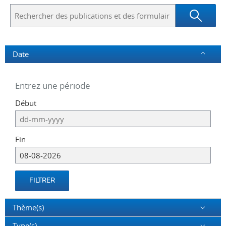
Rechercher
des
publications
et
des
Date
formulaires
Entrez une période
Le
Début
format
de
date
Fin
attendu
comprend
le
jour
FILTRER
(sur
deux
Thème(s)
chiffres)
suivi
Type(s)