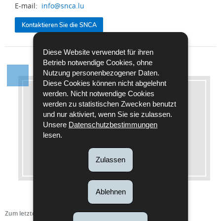
E-mail:
info@snca.lu
Kontaktieren Sie die SNCA
Diese Website verwendet für ihren
Betrieb notwendige Cookies, ohne
Nutzung personenbezogener Daten.
Diese Cookies können nicht abgelehnt
werden. Nicht notwendige Cookies
Mehr dazu
werden zu statistischen Zwecken benutzt
und nur aktiviert, wenn Sie sie zulassen.
Weitere Informationen
Unsere
Datenschutzbestimmungen
lesen.
Guichet.lu: Eine neue Adresse für alle
Fragen rund um den Führerschein
Zulassen
Ablehnen
Zum letzten Mal aktualisiert am
17/02/2020