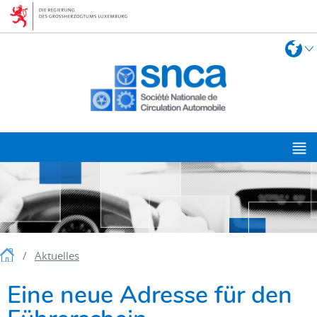
Zur
Zum
Navigation
Inhalt
Sprach
S
wechse
H
M
Startseite
Aktuelles
Eine neue Adresse für den