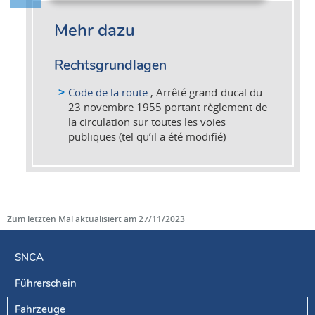
Mehr dazu
Rechtsgrundlagen
Code de la route
, Arrêté grand-ducal du
23 novembre 1955 portant règlement de
la circulation sur toutes les voies
publiques (tel qu’il a été modifié)
Zum letzten Mal aktualisiert am
27/11/2023
SNCA
Führerschein
Navigationsmenü
Fahrzeuge