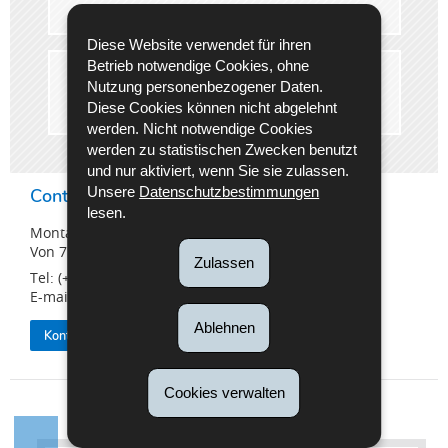
Diese Website verwendet für ihren
Betrieb notwendige Cookies, ohne
Nutzung personenbezogener Daten.
Klassifizierung „Oldtimer“
Diese Cookies können nicht abgelehnt
werden. Nicht notwendige Cookies
werden zu statistischen Zwecken benutzt
und nur aktiviert, wenn Sie sie zulassen.
Unsere
Datenschutzbestimmungen
Contact Center
lesen.
Montag bis Freitag
Von 7:30 Uhr bis 16:30 Uhr
Zulassen
Tel: (+352) 26 626 - 400
E-mail:
info@snca.lu
Ablehnen
Kontaktieren Sie die SNCA
Cookies verwalten