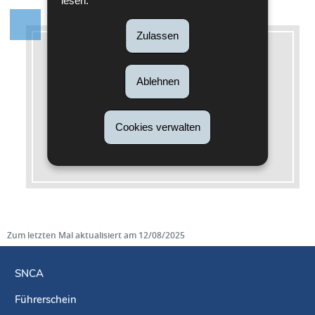
lesen.
Zulassen
Mehr dazu
Ablehnen
Rechtsgrundlagen
Règlement grand-ducal modifié du 26
Cookies verwalten
janvier 2016
relatif à la réception et à
l'immatriculation des véhicules routiers
Zum letzten Mal aktualisiert am
12/08/2025
SNCA
Führerschein
Navigationsmenü