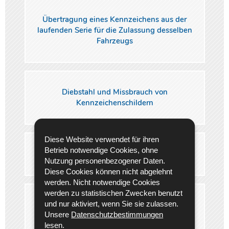
Übertragung eines Kennzeichens aus der
laufenden Serie für die Zulassung desselben
Fahrzeugs
Diebstahl und Missbrauch von
Kennzeichenschildern
Diese Website verwendet für ihren
Betrieb notwendige Cookies, ohne
Vermietung von roten Kennzeichen
Nutzung personenbezogener Daten.
Diese Cookies können nicht abgelehnt
werden. Nicht notwendige Cookies
werden zu statistischen Zwecken benutzt
und nur aktiviert, wenn Sie sie zulassen.
Ausfuhr von Fahrzeugen –
Unsere
Datenschutzbestimmungen
Ausfuhrkennzeichen
lesen.