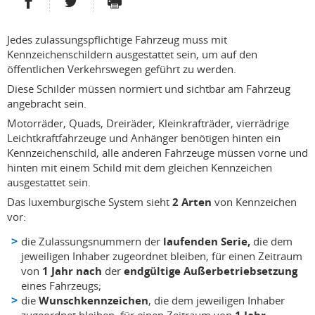
PARTAGER SUR FACEBOOK
PARTAGER SUR TWITTER
IMPRIMER
- NOUVELLE FENÊTRE
- NOUVELLE FENÊTRE
Jedes zulassungspflichtige Fahrzeug muss mit
Kennzeichenschildern ausgestattet sein, um auf den
öffentlichen Verkehrswegen geführt zu werden.
Diese Schilder müssen normiert und sichtbar am Fahrzeug
angebracht sein.
Motorräder, Quads, Dreiräder, Kleinkrafträder, vierrädrige
Leichtkraftfahrzeuge und Anhänger benötigen hinten ein
Kennzeichenschild, alle anderen Fahrzeuge müssen vorne und
hinten mit einem Schild mit dem gleichen Kennzeichen
ausgestattet sein.
Das luxemburgische System sieht
2 Arten
von Kennzeichen
vor:
die Zulassungsnummern der
laufenden Serie,
die dem
jeweiligen Inhaber zugeordnet bleiben, für einen Zeitraum
von
1 Jahr nach
der
endgültige Außerbetriebsetzung
eines Fahrzeugs;
die
Wunschkennzeichen
, die dem jeweiligen Inhaber
zugeordnet bleiben, für einen Zeitraum von