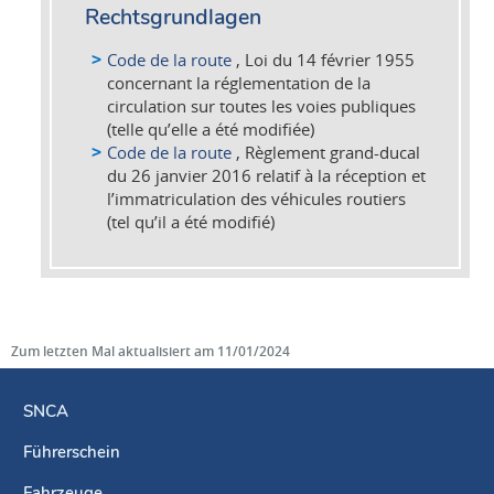
Rechtsgrundlagen
Code de la route
, Loi du 14 février 1955
concernant la réglementation de la
circulation sur toutes les voies publiques
(telle qu’elle a été modifiée)
Code de la route
, Règlement grand-ducal
du 26 janvier 2016 relatif à la réception et
l’immatriculation des véhicules routiers
(tel qu’il a été modifié)
Zum letzten Mal aktualisiert am
11/01/2024
SNCA
Führerschein
Navigationsmenü
Fahrzeuge