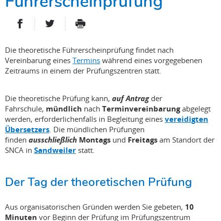
Führerscheinprüfung
PARTAGER SUR FACEBOOK
PARTAGER SUR TWITTER
IMPRIMER
- NOUVELLE FENÊTRE
- NOUVELLE FENÊTRE
Die theoretische Führerscheinprüfung findet nach
Vereinbarung eines
Termins
während eines vorgegebenen
Zeitraums in einem der Prüfungszentren statt.
Die theoretische Prüfung kann,
auf Antrag
der
Fahrschule,
mündlich
nach
Terminvereinbarung
abgelegt
werden, erforderlichenfalls in Begleitung eines
vereidigten
Übersetzers
. Die mündlichen Prüfungen
finden
ausschließlich
Montags
und
Freitags
am Standort der
SNCA in
Sandweiler
statt.
Der Tag der theoretischen Prüfung
Aus organisatorischen Gründen werden Sie gebeten,
10
Minuten
vor Beginn der Prüfung im Prüfungszentrum