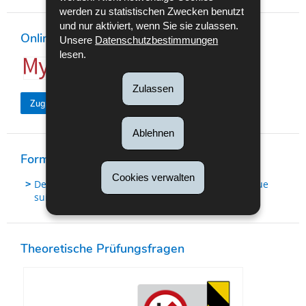
werden zu statistischen Zwecken benutzt
und nur aktiviert, wenn Sie sie zulassen.
Online-Vorgang OHNE Authentifizierung
Unsere
Datenschutzbestimmungen
lesen.
Zulassen
Zugang zum Online-Dienst
Ablehnen
Formular (FR-Version)
Cookies verwalten
Demande de réadmission pour l'examen théorique
suite à un échec ou une absence non excusée
Theoretische Prüfungsfragen