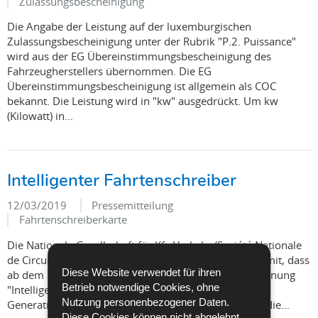
Zulassungsbescheinigung
Die Angabe der Leistung auf der luxemburgischen
Zulassungsbescheinigung unter der Rubrik "P.2. Puissance"
wird aus der EG Übereinstimmungsbescheinigung des
Fahrzeugherstellers übernommen. Die EG
Übereinstimmungsbescheinigung ist allgemein als COC
bekannt. Die Leistung wird in "kw" ausgedrückt. Um kw
(Kilowatt) in...
Intelligenter Fahrtenschreiber
12/03/2019
Pressemitteilung
Fahrtenschreiberkarte
Die Nationale Gesellschaft für Kfz-Verkehr (Société Nationale
de Circulation Automobile - SNCA) informiert Sie hiermit, dass
Diese Website verwendet für ihren
ab dem 15. Juni 2019 ein neues Gerät mit der Bezeichnung
Betrieb notwendige Cookies, ohne
"Intelligenter Fahrtenschreiber" oder "1C" oder "2.
Nutzung personenbezogener Daten.
Generation" in alle neuen Fahrzeuge eingebaut wird, die...
Diese Cookies können nicht abgelehnt