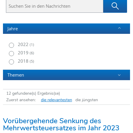
Suchen
Sie
in
den
Nachrichten
Jahre
2022
(1)
2019
(6)
2018
(5)
Themen
12 gefundene(s) Ergebnis(se)
Zuerst ansehen:
die relevantesten
die jüngsten
Vorübergehende Senkung des
Mehrwertsteuersatzes im Jahr 2023