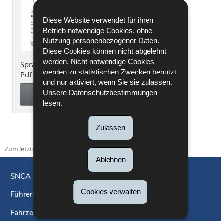
Diese Website verwendet für ihren
Betrieb notwendige Cookies, ohne
Nutzung personenbezogener Daten.
Diese Cookies können nicht abgelehnt
werden. Nicht notwendige Cookies
Sprache :
Französisch
werden zu statistischen Zwecken benutzt
Pdf - 81 KB - 1 Seite(n)
und nur aktiviert, wenn Sie sie zulassen.
Unsere
Datenschutzbestimmungen
HERUNTERLADEN
lesen.
Zulassen
Zum letzten Mal aktualisiert am
03/07/2020
Ablehnen
SNCA
Cookies verwalten
Führerschein
Navigationsmenü
Fahrzeuge