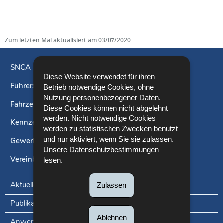
Zum letzten Mal aktualisiert am
03/07/2020
SNCA
Diese Website verwendet für ihren
Führerschein
Navigationsmenü
Betrieb notwendige Cookies, ohne
Nutzung personenbezogener Daten.
Fahrzeuge
Diese Cookies können nicht abgelehnt
werden. Nicht notwendige Cookies
Kennzeichen
werden zu statistischen Zwecken benutzt
und nur aktiviert, wenn Sie sie zulassen.
Gewerbetreibende
Unsere
Datenschutzbestimmungen
Vereinbarung eines Termins
lesen.
Aktuelles
Zulassen
Publikationen und Formulare
Ablehnen
Anwendbare Tarife