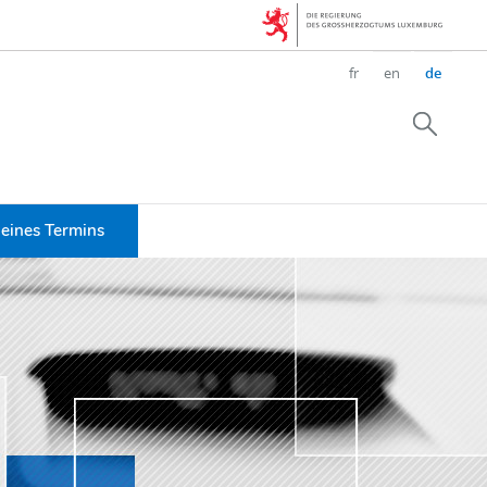
Sprache
fr
en
de
wechseln
Suche
eines Termins