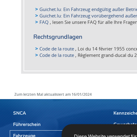
Guichet.lu: Ein Fahrzeug endgültig außer Betri
Guichet.lu: Ein Fahrzeug vorübergehend außer
FAQ
, lesen Sie unsere FAQ für alle Ihre Fr
Rechtsgrundlagen
Code de la route
, Loi du 14 février 1955 conce
Code de la route
, Règlement grand-ducal du 26 
Zum letzten Mal aktualisiert am
16/01/2024
SNCA
Kennzeich
Führerschein
Gewerbetr
Navigationsmenü
Fahrzeuge
Vereinbaru
Diese Website verwendet für