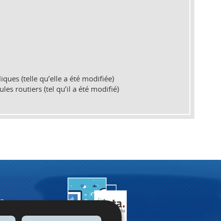
ques (telle qu’elle a été modifiée)
es routiers (tel qu’il a été modifié)
re