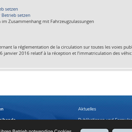
eb setzen
 Betrieb setzen
agen im Zusammenhang mit Fahrzeugzulassungen
rnant la réglementation de la circulation sur toutes les voies publi
janvier 2016 relatif à la réception et l’immatriculation des véhicul
en
Aktuelles
eibende
Publikationen und Formula
ng eines Termins
Anwendbare Tarife
 ihren Betrieb notwendige Cookies,